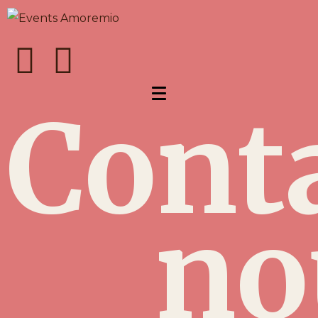
Cont
no