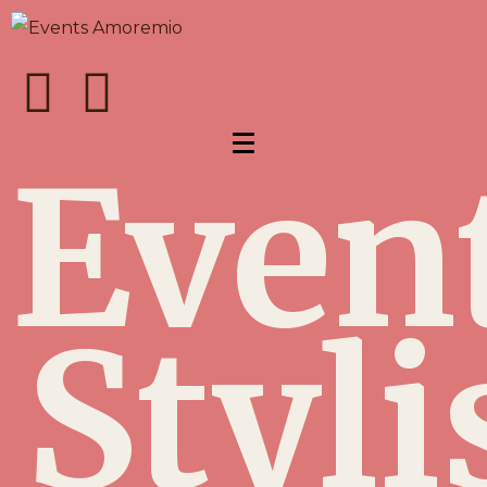
Even
Styli